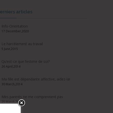
erniers articles
Info-Orientation
17 December,2020
Le harcèlement au travail
5 June,2015
Qu’est-ce que l’estime de soi?
26 April,2014
Ma fille est dépendante affective, aidez-la!
30 March,2014
Mes parents ne me comprennent pas
25 March,2014