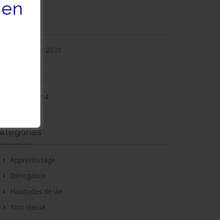
 en
rchives
December 2020
June 2015
April 2014
March 2014
ategories
Apprentissage
Dérogation
Habitudes de vie
Non classé