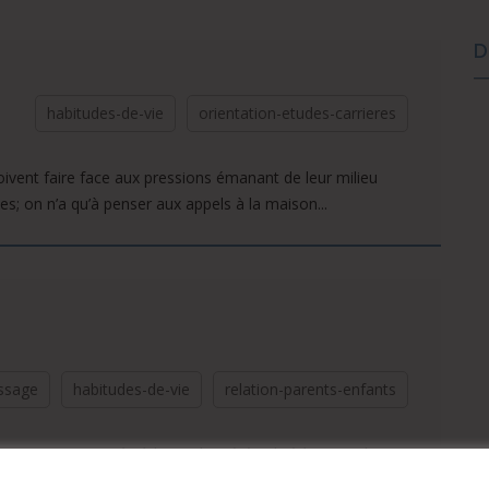
D
habitudes-de-vie
orientation-etudes-carrieres
oivent faire face aux pressions émanant de leur milieu
es; on n’a qu’à penser aux appels à la maison...
ssage
habitudes-de-vie
relation-parents-enfants
 Ce concept très à la mode a été utilisé à toutes les
emettre les...