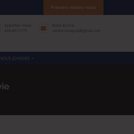
Prendre rendez-vous
Appellez-nous
Nous écrire
438.497.2773
centre.cinapse@gmail.com
NOUS JOINDRE
vie