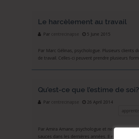
Le harcèlement au travail
Par
centrecinapse
5 June 2015
Par Marc Gélinas, psychologue. Plusieurs clients d
de travail. Celles-ci peuvent prendre plusieurs form
Qu’est-ce que l’estime de soi?
Par
centrecinapse
26 April 2014
apprenti
Par Amira Amane, psychologue et neuropsychologue
sauces dans les dernières années. Il est temps de r