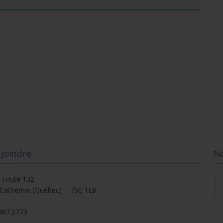
joindre
No
 route 132
-Catherine (Québec) J5C 1L8
497.2773