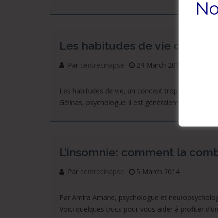
No
Les habitudes de vie des ado
Par
centrecinapse
24 March 2014
Les habitudes de vie, un concept trop souvent négli
Gélinas, psychologue Il est généralement reconnu q
L’insomnie: comment la comb
Par
centrecinapse
5 March 2014
Par Amira Amane, psychologue et neuropsychologue
Voici quelques trucs pour vous aider à profiter d’un