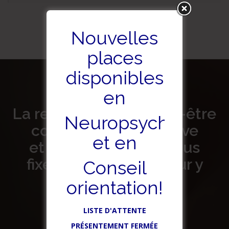
Nouvelles
places
disponibles
en
La recherche du mieux-être
Neuropsychologie
commence par un rêve
et en
et avec votre aide, nous
fixerons les jalons pour y
Conseil
arriver.
orientation!
LISTE D'ATTENTE
PRÉSENTEMENT FERMÉE